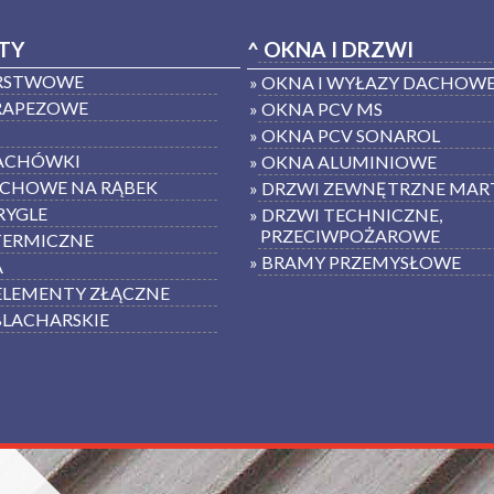
TY
^ OKNA I DRZWI
ARSTWOWE
» OKNA I WYŁAZY DACHOW
TRAPEZOWE
» OKNA PCV MS
» OKNA PCV SONAROL
ACHÓWKI
» OKNA ALUMINIOWE
ACHOWE NA RĄBEK
» DRZWI ZEWNĘTRZNE MA
 RYGLE
» DRZWI TECHNICZNE,
PRZECIWPOŻAROWE
 TERMICZNE
» BRAMY PRZEMYSŁOWE
A
 ELEMENTY ZŁĄCZNE
BLACHARSKIE