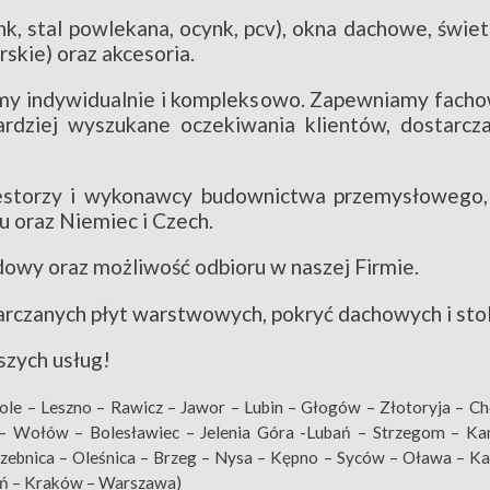
k, stal powlekana, ocynk, pcv), okna dachowe, świetl
skie) oraz akcesoria.
y indywidualnie i kompleksowo. Zapewniamy fachow
rdziej wyszukane oczekiwania klientów, dostarcza
estorzy i wykonawcy budownictwa przemysłowego, r
u oraz Niemiec i Czech.
owy oraz możliwość odbioru w naszej Firmie.
czanych płyt warstwowych, pokryć dachowych i stol
szych usług!
ole – Leszno – Rawicz – Jawor – Lubin – Głogów – Złotoryja – C
– Wołów – Bolesławiec – Jelenia Góra -Lubań – Strzegom – Ka
zebnica – Oleśnica – Brzeg – Nysa – Kępno – Syców – Oława – Kal
nań – Kraków – Warszawa)