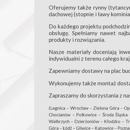
Oferujemy także rynny (tytancyn
dachowej (stopnie i ławy kominiar
Do każdego projektu podchodzim
obsługę. Spełniamy nawet najba
produkty i rozwiązania.
Nasze materiały doceniają inw
indywidualni z terenu całego kraj
Zapewniamy dostawy na plac bud
Wykonujemy także montaż dostar
Zapraszamy do skorzystania z na
(Legnica – Wrocław – Zielona Góra – Op
Chocianów – Polkowice – Środa Śląska 
Wałbrzych – Dzierżoniów – Kłodzko – Tr
Góra – Łódź – Gliwice – Katowice – Poz