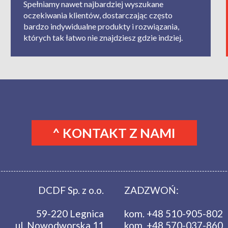
Spełniamy nawet najbardziej wyszukane
oczekiwania klientów, dostarczając często
bardzo indywidualne produkty i rozwiązania,
których tak łatwo nie znajdziesz gdzie indziej.
^ KONTAKT Z NAMI
DCDF Sp. z o.o.
ZADZWOŃ:
59-220 Legnica
kom. +48 510-905-802
ul. Nowodworska 11
kom. +48 570-037-860