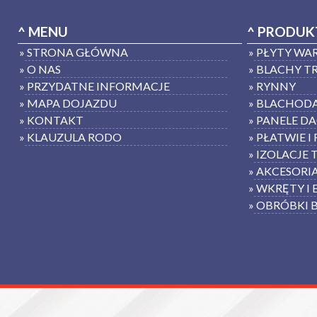
^ MENU
^ PRODUK
» STRONA GŁÓWNA
» PŁYTY W
» O NAS
» BLACHY 
» PRZYDATNE INFORMACJE
» RYNNY
» MAPA DOJAZDU
» BLACHOD
» KONTAKT
» PANELE D
» KLAUZULA RODO
» PŁATWIE I
» IZOLACJE
» AKCESORI
» WKRĘTY I
» OBRÓBKI 