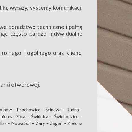
iki, wyłazy, systemy komunikacji
e doradztwo techniczne i pełną
jąc często bardzo indywidualne
olnego i ogólnego oraz klienci
arki otworowej.
hojnów – Prochowice – Ścinawa – Rudna –
mienna Góra – Świdnica – Świebodzice –
isz – Nowa Sól – Żary – Żagań – Zielona