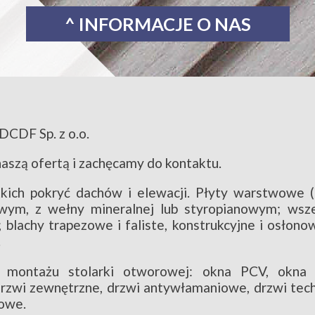
^ INFORMACJE O NAS
DCDF Sp. z o.o.
aszą ofertą i zachęcamy do kontaktu.
kich pokryć dachów i elewacji. Płyty warstwowe (
owym, z wełny mineralnej lub styropianowym; wsze
; blachy trapezowe i faliste, konstrukcyjne i osłon
.
 montażu stolarki otworowej: okna PCV, okna 
rzwi zewnętrzne, drzwi antywłamaniowe, drzwi tech
owe.